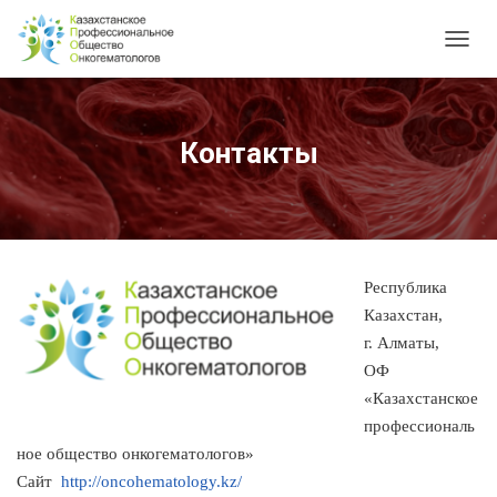
П
Е
Р
Е
К
Контакты
Л
Ю
Ч
И
Т
Ь
Республика
Н
А
Казахстан,
В
г. Алматы,
И
ОФ
Г
А
«Казахстанское
Ц
профессиональ
И
ное общество онкогематологов»
Ю
Сайт
http://oncohematology.kz/